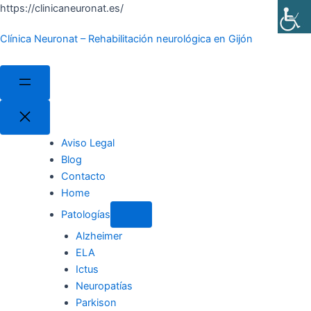
Saltar
https://clinicaneuronat.es/
al
Clínica Neuronat – Rehabilitación neurológica en Gijón
contenido
Aviso Legal
Blog
Contacto
Home
Patologías
Alzheimer
ELA
Ictus
Neuropatías
Parkison