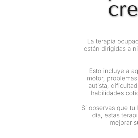
cr
La terapia ocupaci
están dirigidas a n
Esto incluye a aq
motor, problemas 
autista, dificult
habilidades coti
Si observas que tu 
día, estas tera
mejorar s