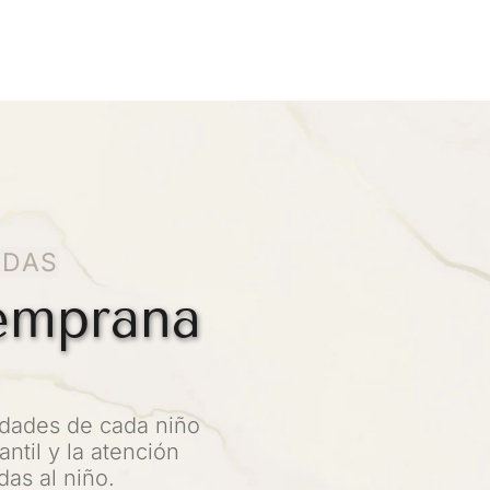
ADAS
temprana
dades de cada niño 
ntil y la atención 
as al niño.