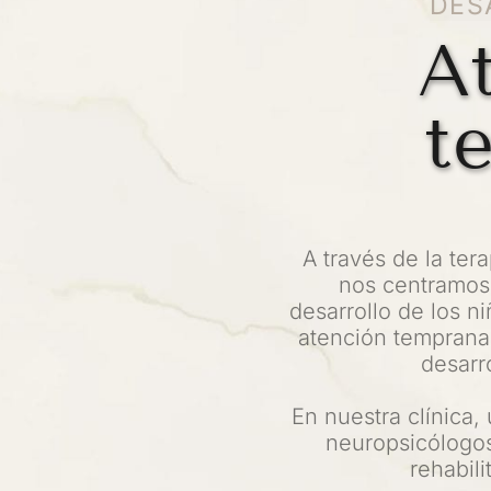
DES
At
t
A través de la ter
nos centramos 
desarrollo de los ni
atención temprana 
desarr
En nuestra clínica,
neuropsicólogos
rehabili