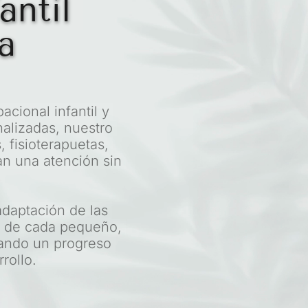
ntil 
a
cional infantil y 
lizadas, nuestro 
fisioterapuetas, 
n una atención sin 
adaptación de las 
s de cada pequeño, 
ando un progreso 
rollo.