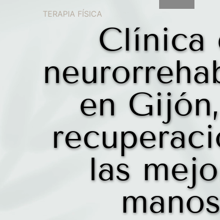
TERAPIA FÍSICA
Clínica
neurorrehab
en Gijón,
recuperaci
las mejo
manos