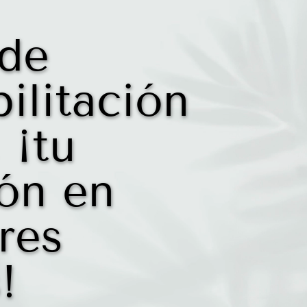
 de
ilitación
 ¡tu
ón en
res
!